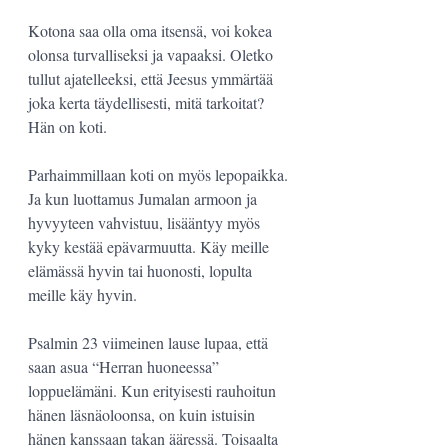
Kotona saa olla oma itsensä, voi kokea 
olonsa turvalliseksi ja vapaaksi. Oletko 
tullut ajatelleeksi, että Jeesus ymmärtää 
joka kerta täydellisesti, mitä tarkoitat? 
Hän on koti.
Parhaimmillaan koti on myös lepopaikka. 
Ja kun luottamus Jumalan armoon ja 
hyvyyteen vahvistuu, lisääntyy myös 
kyky kestää epävarmuutta. Käy meille 
elämässä hyvin tai huonosti, lopulta 
meille käy hyvin.
Psalmin 23 viimeinen lause lupaa, että 
saan asua “Herran huoneessa” 
loppuelämäni. Kun erityisesti rauhoitun 
hänen läsnäoloonsa, on kuin istuisin 
hänen kanssaan takan ääressä. Toisaalta 