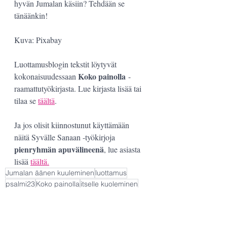
hyvän Jumalan käsiin? Tehdään se 
tänäänkin!
Kuva: Pixabay
Luottamusblogin tekstit löytyvät 
Koko painolla
kokonaisuudessaan 
 -
raamattutyökirjasta. Lue kirjasta lisää tai 
tilaa se 
täältä
.
Ja jos olisit kiinnostunut käyttämään 
näitä Syvälle Sanaan -työkirjoja 
pienryhmän apuvälineenä
, lue asiasta 
lisää 
täältä.
Jumalan äänen kuuleminen
luottamus
psalmi23
Koko painolla
itselle kuoleminen
tulevaisuus
pelko
Luota Jumalaan