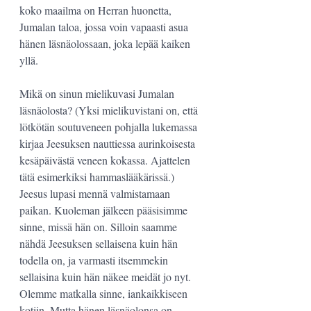
koko maailma on Herran huonetta, 
Jumalan taloa, jossa voin vapaasti asua 
hänen läsnäolossaan, joka lepää kaiken 
yllä.
Mikä on sinun mielikuvasi Jumalan 
läsnäolosta? (Yksi mielikuvistani on, että 
lötkötän soutuveneen pohjalla lukemassa 
kirjaa Jeesuksen nauttiessa aurinkoisesta 
kesäpäivästä veneen kokassa. Ajattelen 
tätä esimerkiksi hammaslääkärissä.)
Jeesus lupasi mennä valmistamaan 
paikan. Kuoleman jälkeen pääsisimme 
sinne, missä hän on. Silloin saamme 
nähdä Jeesuksen sellaisena kuin hän 
todella on, ja varmasti itsemmekin 
sellaisina kuin hän näkee meidät jo nyt. 
Olemme matkalla sinne, iankaikkiseen 
kotiin. Mutta hänen läsnäolonsa on 