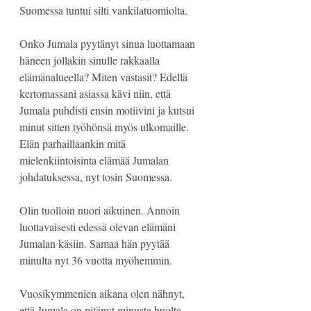
Suomessa tuntui silti vankilatuomiolta.
Onko Jumala pyytänyt sinua luottamaan 
häneen jollakin sinulle rakkaalla 
elämänalueella? Miten vastasit? Edellä 
kertomassani asiassa kävi niin, että 
Jumala puhdisti ensin motiivini ja kutsui 
minut sitten työhönsä myös ulkomaille. 
Elän parhaillaankin mitä 
mielenkiintoisinta elämää Jumalan 
johdatuksessa, nyt tosin Suomessa.
Olin tuolloin nuori aikuinen. Annoin 
luottavaisesti edessä olevan elämäni 
Jumalan käsiin. Samaa hän pyytää 
minulta nyt 36 vuotta myöhemmin.
Vuosikymmenien aikana olen nähnyt, 
että Jumala on pitänyt minusta huolta. 