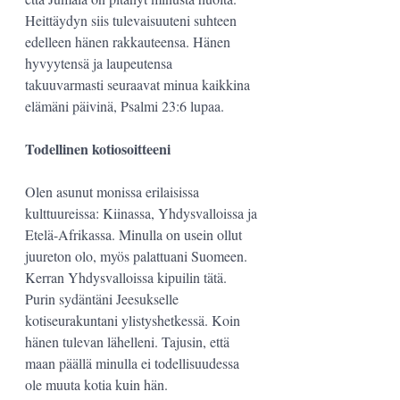
Heittäydyn siis tulevaisuuteni suhteen 
edelleen hänen rakkauteensa. Hänen 
hyvyytensä ja laupeutensa  
takuuvarmasti seuraavat minua kaikkina 
elämäni päivinä, Psalmi 23:6 lupaa.
Todellinen kotiosoitteeni
Olen asunut monissa erilaisissa 
kulttuureissa: Kiinassa, Yhdysvalloissa ja 
Etelä-Afrikassa. Minulla on usein ollut 
juureton olo, myös palattuani Suomeen. 
Kerran Yhdysvalloissa kipuilin tätä. 
Purin sydäntäni Jeesukselle 
kotiseurakuntani ylistyshetkessä. Koin 
hänen tulevan lähelleni. Tajusin, että 
maan päällä minulla ei todellisuudessa 
ole muuta kotia kuin hän.