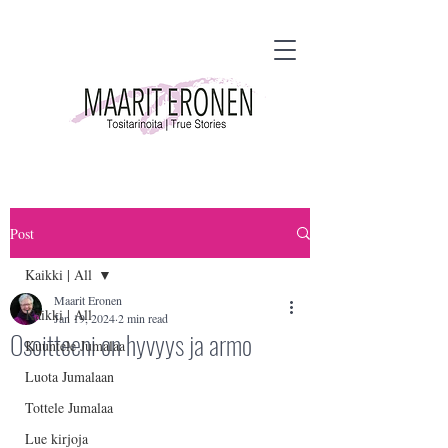
Post
Kaikki | All
Maarit Eronen
Kaikki | All
Jan 19, 2024
2 min read
Osoitteeni on hyvyys ja armo
Kuuntele Jumalaa
Luota Jumalaan
Tottele Jumalaa
Lue kirjoja