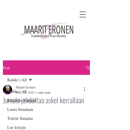
Post
Kaikki | All
Maarit Eronen
Kaikki | All
Nov 18, 2021
1 min read
Jumala johdattaa askel kerrallaan
Kuuntele Jumalaa
Luota Jumalaan
Tottele Jumalaa
Lue kirjoja