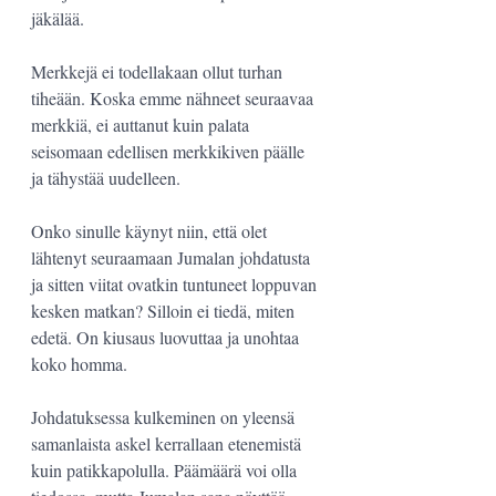
jäkälää.
Merkkejä ei todellakaan ollut turhan 
tiheään. Koska emme nähneet seuraavaa 
merkkiä, ei auttanut kuin palata 
seisomaan edellisen merkkikiven päälle 
ja tähystää uudelleen.
Onko sinulle käynyt niin, että olet 
lähtenyt seuraamaan Jumalan johdatusta 
ja sitten viitat ovatkin tuntuneet loppuvan 
kesken matkan? Silloin ei tiedä, miten 
edetä. On kiusaus luovuttaa ja unohtaa 
koko homma.
Johdatuksessa kulkeminen on yleensä 
samanlaista askel kerrallaan etenemistä 
kuin patikkapolulla. Päämäärä voi olla 