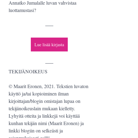
Annatko Jumalalle luvan vahvistaa 
luottamustasi?
Lue lisää kirjasta
TEKIJÄNOIKEUS
© Maarit Eronen, 2021. Tekstien luvaton 
käyttö ja/tai kopioiminen ilman 
kirjoittajan/blogin omistajan lupaa on 
tekijänoikeuslain mukaan kielletty. 
Lyhyitä otteita ja linkkejä voi käyttää 
kunhan tekijän nimi (Maarit Eronen) ja 
linkki blogiin on selkeästi ja 
asianmukaisesti esillä.