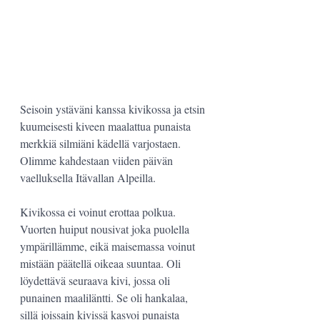
Seisoin ystäväni kanssa kivikossa ja etsin 
kuumeisesti kiveen maalattua punaista 
merkkiä silmiäni kädellä varjostaen. 
Olimme kahdestaan viiden päivän 
vaelluksella Itävallan Alpeilla. 
Kivikossa ei voinut erottaa polkua. 
Vuorten huiput nousivat joka puolella 
ympärillämme, eikä maisemassa voinut 
mistään päätellä oikeaa suuntaa. Oli 
löydettävä seuraava kivi, jossa oli 
punainen maaliläntti. Se oli hankalaa, 
sillä joissain kivissä kasvoi punaista 