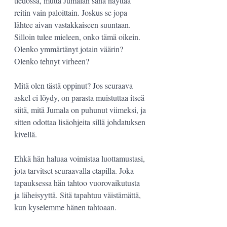
tiedossa, mutta Jumalan sana näyttää 
reitin vain paloittain. Joskus se jopa 
lähtee aivan vastakkaiseen suuntaan. 
Silloin tulee mieleen, onko tämä oikein. 
Olenko ymmärtänyt jotain väärin? 
Olenko tehnyt virheen?
Mitä olen tästä oppinut? Jos seuraava 
askel ei löydy, on parasta muistuttaa itseä 
siitä, mitä Jumala on puhunut viimeksi, ja 
sitten odottaa lisäohjeita sillä johdatuksen 
kivellä. 
Ehkä hän haluaa voimistaa luottamustasi, 
jota tarvitset seuraavalla etapilla. Joka 
tapauksessa hän tahtoo vuorovaikutusta 
ja läheisyyttä. Sitä tapahtuu väistämättä, 
kun kyselemme hänen tahtoaan.