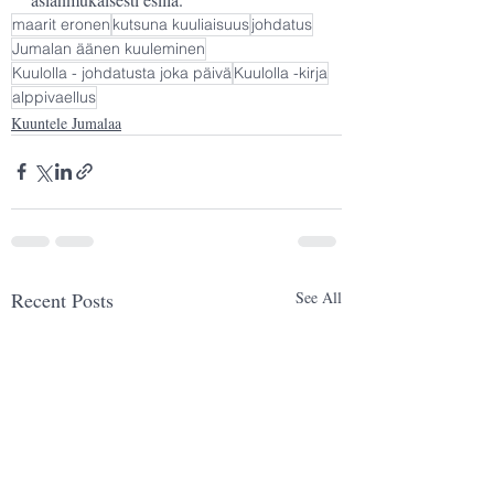
maarit eronen
kutsuna kuuliaisuus
johdatus
Jumalan äänen kuuleminen
Kuulolla - johdatusta joka päivä
Kuulolla -kirja
alppivaellus
Kuuntele Jumalaa
Recent Posts
See All