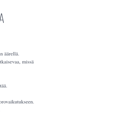
A
n äärellä.
atkaisevaa, missä
tää.
uorovaikutukseen.
.