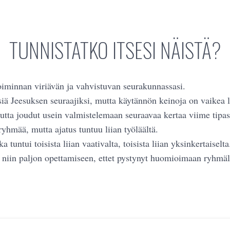
TUNNISTATKO ITSESI NÄISTÄ?
oiminnan viriävän ja vahvistuvan seurakunnassasi.
iä Jeesuksen seuraajiksi, mutta käytännön keinoja on vaikea l
tta joudut usein valmistelemaan seuraavaa kertaa viime tipas
ryhmää, mutta ajatus tuntuu liian työläältä.
a tuntui toisista liian vaativalta, toisista liian yksinkertaiselta
 niin paljon opettamiseen, ettet pystynyt huomioimaan ryhmäl