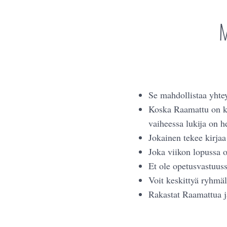
M
Se mahdollistaa yhte
Koska Raamattu on kes
vaiheessa lukija on he
Jokainen tekee kirjaa 
Joka viikon lopussa o
Et ole opetusvastuus
Voit keskittyä ryhmäl
Rakastat Raamattua ja