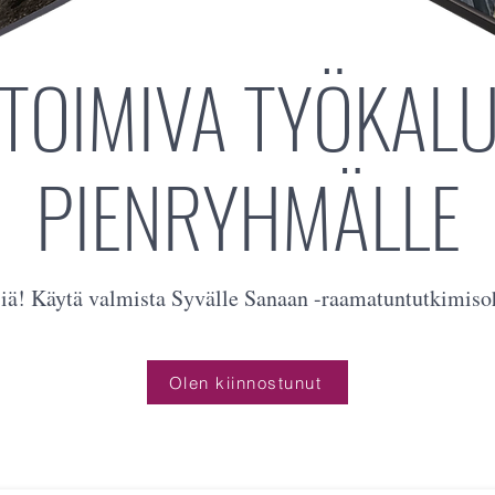
TOIMIVA TYÖKAL
PIENRYHMÄLLE
siä! Käytä valmista Syvälle Sanaan -raamatuntutkimis
Olen kiinnostunut