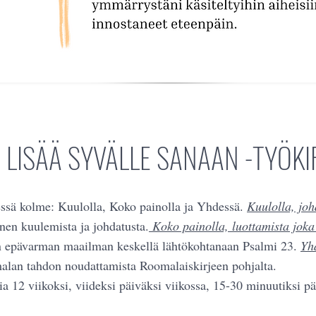
 LISÄÄ SYVÄLLE SANAAN -TYÖKI
ssä kolme: Kuulolla, Koko painolla ja Yhdessä.
Kuulolla, joh
nen kuulemista ja johdatusta.
Koko painolla, luottamista joka
n epävarman maailman keskellä lähtökohtanaan Psalmi 23.
Yh
alan tahdon noudattamista Roomalaiskirjeen pohjalta.
ia 12 viikoksi, viideksi päiväksi viikossa, 15-30 minuutiksi pä