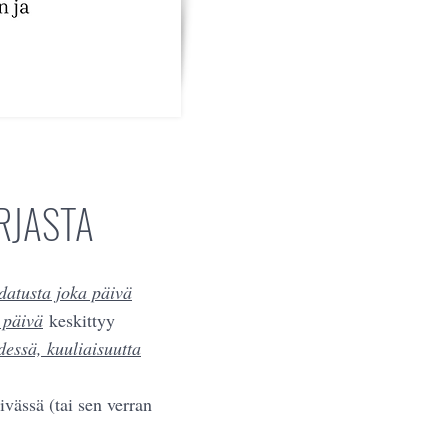
RJASTA
datusta joka päivä
 päivä
keskittyy
dessä, kuuliaisuutta
ivässä (tai sen verran