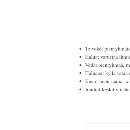
Toivoisit pienryhmät
Haluat varustaa ihmis
Vedät pienryhmää, mu
Haluaisit kyllä vetää 
Käytit materiaalia, jok
Jouduit keskittymään