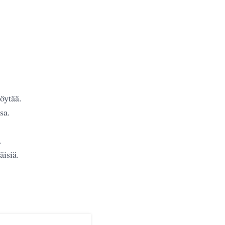
öytää.
sa.
.
äisiä.