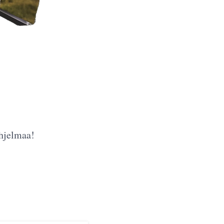
U
ohjelmaa!