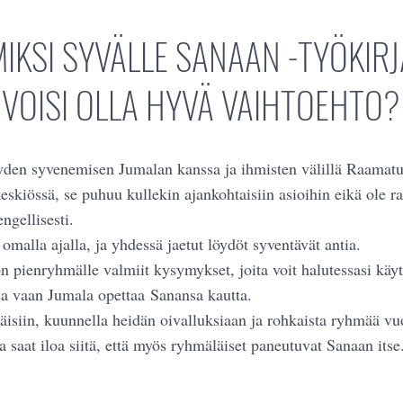
IKSI SYVÄLLE SANAAN -TYÖKIRJ
VOISI OLLA HYVÄ VAIHTOEHTO?
yden syvenemisen Jumalan kanssa ja ihmisten välillä Raamatu
kiössä, se puhuu kullekin ajankohtaisiin asioihin eikä ole r
ngellisesti.
omalla ajalla, ja yhdessä jaetut löydöt syventävät antia.
n pienryhmälle valmiit kysymykset, joita voit halutessasi käyt
sa vaan Jumala o
pettaa
Sanansa kautta.
äisiin, kuunnella heidän oivalluksiaan ja rohkaista ryhmää v
 saat iloa siitä, että myös ryhmäläiset paneutuvat Sanaan itse