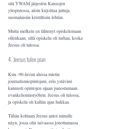
sitä YWAM-järjestön Kansojen 
yliopistossa, aloin kirjoittaa juttuja 
suomalaisiin kristillisiin lehtiin.
Mutta melkein en lähtenyt opiskelemaan 
ollenkaan, sillä opiskelu oli turhaa, koska 
Jeesus oli tulossa.
4. Jeesus tulee pian
Kun -90-luvun alussa mietin 
journalismiopintojani, eräs ystäväni 
kannusti opintojen sijaan panostamaan 
evankelioimistyöhön. Jeesus oli tulossa, 
ja opiskelu oli kalliin ajan hukkaa.
Tähän kohtaan Jeesus antoi minulle 
näyn, jossa olin taivaassa jonottamassa 