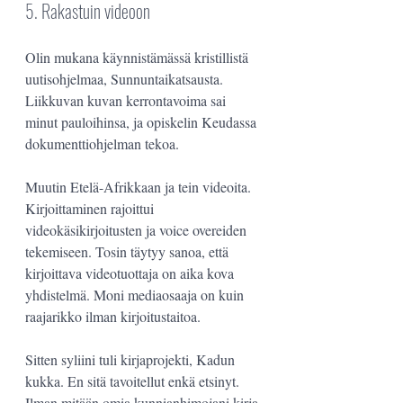
5. Rakastuin videoon
Olin mukana käynnistämässä kristillistä 
uutisohjelmaa, Sunnuntaikatsausta. 
Liikkuvan kuvan kerrontavoima sai 
minut pauloihinsa, ja opiskelin Keudassa 
dokumenttiohjelman tekoa. 
Muutin Etelä-Afrikkaan ja tein videoita. 
Kirjoittaminen rajoittui 
videokäsikirjoitusten ja voice overeiden 
tekemiseen. Tosin täytyy sanoa, että 
kirjoittava videotuottaja on aika kova 
yhdistelmä. Moni mediaosaaja on kuin 
raajarikko ilman kirjoitustaitoa.
Sitten syliini tuli kirjaprojekti, Kadun 
kukka. En sitä tavoitellut enkä etsinyt. 
Ilman mitään omia kunnianhimojani kirja 