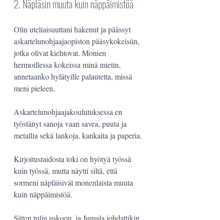
2. Näpläsin muuta kuin näppäimistöä
Olin uteliaisuuttani hakenut ja päässyt 
askartelunohjaajaopiston pääsykokeisiin, 
jotka olivat kiehtovat. Monien 
hermoillessa kokeissa minä mietin, 
annetaanko hylätyille palautetta, missä 
meni pieleen.
Askartelunohjaajakoulutuksessa en 
työstänyt sanoja vaan savea, puuta ja 
metallia sekä lankoja, kankaita ja paperia.
Kirjoitustaidosta toki on hyötyä työssä 
kuin työssä, mutta näytti siltä, että 
sormeni näpläisivät monenlaista muuta 
kuin näppäimistöä.
Sitten tulin uskoon, ja Jumala johdattikin 