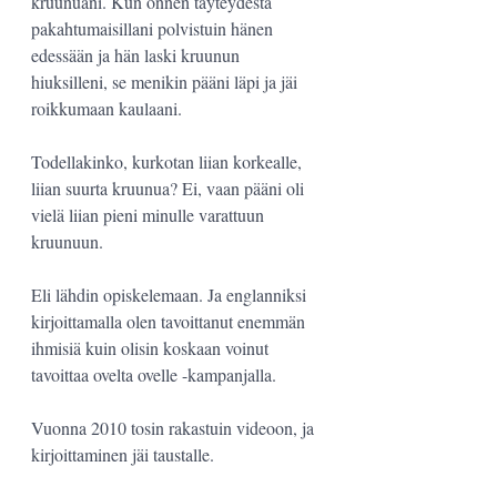
kruunuani. Kun onnen täyteydestä 
pakahtumaisillani polvistuin hänen 
edessään ja hän laski kruunun 
hiuksilleni, se menikin pääni läpi ja jäi 
roikkumaan kaulaani.
Todellakinko, kurkotan liian korkealle, 
liian suurta kruunua? Ei, vaan pääni oli 
vielä liian pieni minulle varattuun 
kruunuun. 
Eli lähdin opiskelemaan. Ja englanniksi 
kirjoittamalla olen tavoittanut enemmän 
ihmisiä kuin olisin koskaan voinut 
tavoittaa ovelta ovelle -kampanjalla. 
Vuonna 2010 tosin rakastuin videoon, ja 
kirjoittaminen jäi taustalle.