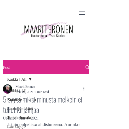
Post
Kaikki | All
Maarit Eronen
Kaikki | All
Feb 16, 2021
2 min read
5 syytä miksi minusta melkein ei
Kuuntele Jumalaa
tullut kirjailijaa
Luota Jumalaan
Tottele Jumalaa
Updated:
Mar 3, 2021
Istuin pulpetissa ahdistuneena. Aurinko 
Lue kirjoja