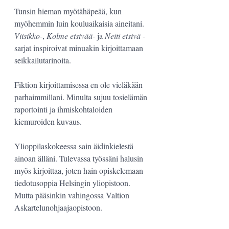
Tunsin hieman myötähäpeää, kun 
myöhemmin luin kouluaikaisia aineitani. 
Viisikko
-, 
Kolme etsivää
- ja 
Neiti etsivä
 -
sarjat inspiroivat minuakin kirjoittamaan 
seikkailutarinoita. 
Fiktion kirjoittamisessa en ole vieläkään 
parhaimmillani. Minulta sujuu tosielämän 
raportointi ja ihmiskohtaloiden 
kiemuroiden kuvaus.
Ylioppilaskokeessa sain äidinkielestä 
ainoan älläni. Tulevassa työssäni halusin 
myös kirjoittaa, joten hain opiskelemaan 
tiedotusoppia Helsingin yliopistoon. 
Mutta pääsinkin vahingossa Valtion 
Askartelunohjaajaopistoon.