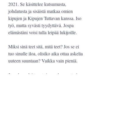
2021. Se käsittelee kutsumusta, 
johdatusta ja sisäistä matkaa omien 
kipujen ja Kipujen Tuttavan kanssa. Iso 
työ, mutta syvästi tyydyttävä. Jospa 
elämästäni voisi tulla leipää lukijoille.
Miksi sinä teet sitä, mitä teet? Jos se ei 
tuo sinulle iloa, olisiko aika ottaa askelia 
uuteen suuntaan? Vaikka vain pieniä. 
Jumala on laittanut sinuun luovuutta ja 
lahjakkuutta, jota toteuttamalla saat 
kokea syvää tyydytystä. Koskaan ei ole 
liian myöhäistä astua siihen, kuka 
syvimmiltäsi olet! 