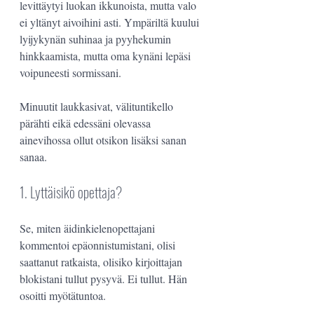
levittäytyi luokan ikkunoista, mutta valo 
ei yltänyt aivoihini asti. Ympäriltä kuului 
lyijykynän suhinaa ja pyyhekumin 
hinkkaamista, mutta oma kynäni lepäsi 
voipuneesti sormissani. 
Minuutit laukkasivat, välituntikello 
pärähti eikä edessäni olevassa 
ainevihossa ollut otsikon lisäksi sanan 
sanaa. 
1. Lyttäisikö opettaja?
Se, miten äidinkielenopettajani 
kommentoi epäonnistumistani, olisi 
saattanut ratkaista, olisiko kirjoittajan 
blokistani tullut pysyvä. Ei tullut. Hän 
osoitti myötätuntoa.